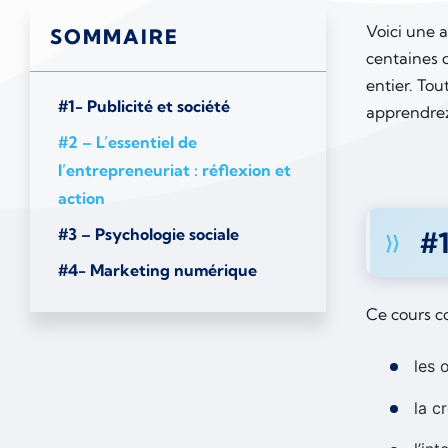
Voici une 
SOMMAIRE
centaines 
entier. Tou
#1- Publicité et société
apprendrez 
#2 – L’essentiel de
l’entrepreneuriat : réflexion et
action
#3 – Psychologie sociale
#1
#4- Marketing numérique
Ce cours c
les 
la c