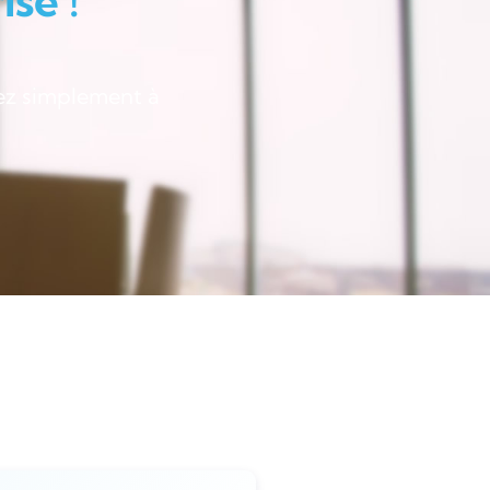
se !
ez simplement à