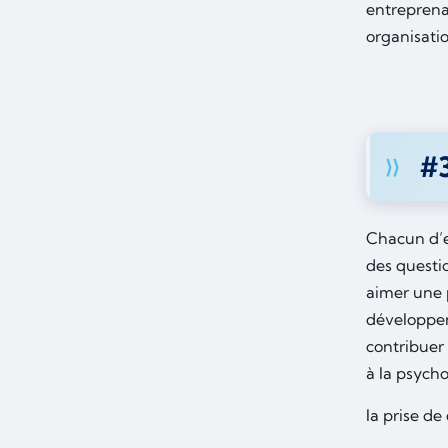
entreprena
organisati
#3
Chacun d’e
des questi
aimer une 
développen
contribuer 
à la psycho
la prise de