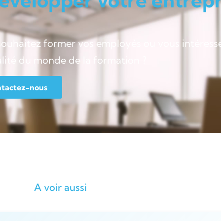
évelopper votre entrepri
souhaitez former vos employés ou vous intéress
alité du monde de la formation ?
tactez-nous
A voir aussi