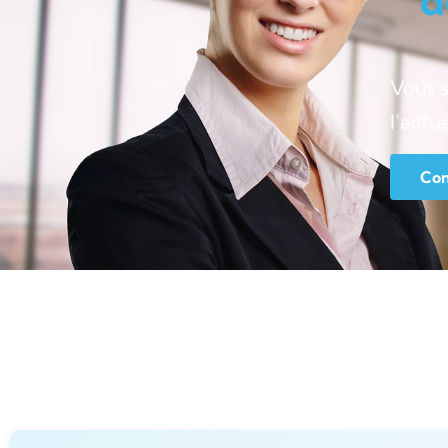
d
Vous 
l’actu
Con