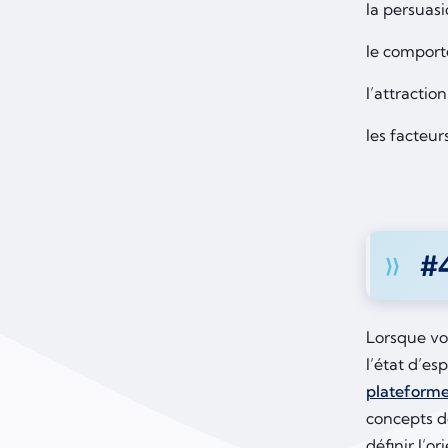
la persuasi
le compor
l’attractio
les facteur
#
Lorsque vo
l’état d’es
plateform
concepts de
définir l’o