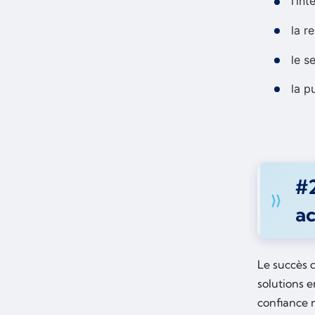
l’in
la r
le s
la p
#2
a
Le succès 
solutions e
confiance 