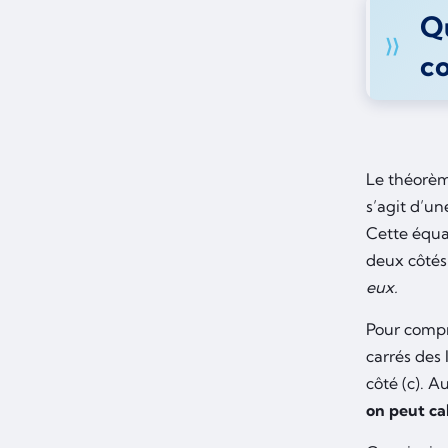
Q
c
Le théorème
s’agit d’un
Cette équat
deux côtés 
eux.
Pour compr
carrés des 
côté (c). A
on peut ca