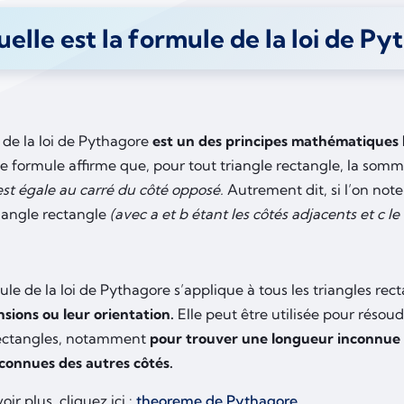
elle est la formule de la loi de Py
 de la loi de Pythagore
est un des principes mathématiques l
e formule affirme que, pour tout triangle rectangle, la somm
est égale au carré du côté opposé.
Autrement dit, si l’on note
riangle rectangle
(avec a et b étant les côtés adjacents et c l
²
le de la loi de Pythagore s’applique à tous les triangles rec
sions ou leur orientation.
Elle peut être utilisée pour résou
rectangles, notamment
pour trouver une longueur inconnue d
connues des autres côtés.
oir plus, cliquez ici :
theoreme de Pythagore