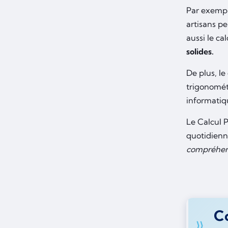
Par exempl
artisans pe
aussi le c
solides.
De plus, le
trigonométr
informatiq
Le Calcul P
quotidienne
compréhens
Co