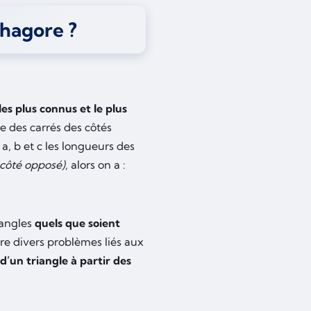
thagore ?
es plus connus et le plus
e des carrés des côtés
 a, b et c les longueurs des
e côté opposé)
, alors on a :
tangles
quels que soient
dre divers problèmes liés aux
’un triangle à partir des