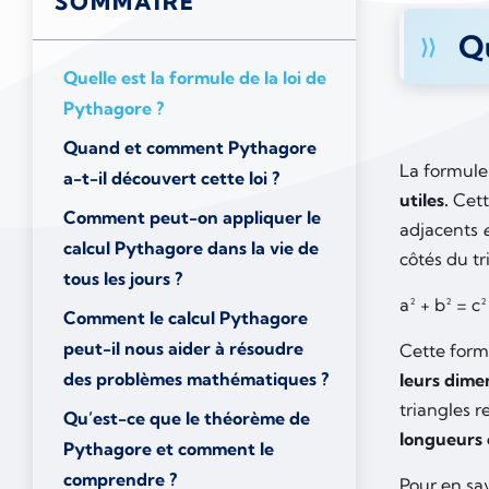
SOMMAIRE
Qu
Quelle est la formule de la loi de
Pythagore ?
Quand et comment Pythagore
La formule
a-t-il découvert cette loi ?
utiles.
Cett
Comment peut-on appliquer le
adjacents
calcul Pythagore dans la vie de
côtés du t
tous les jours ?
a² + b² = c
Comment le calcul Pythagore
peut-il nous aider à résoudre
Cette formu
des problèmes mathématiques ?
leurs dimen
triangles 
Qu’est-ce que le théorème de
longueurs 
Pythagore et comment le
comprendre ?
Pour en sav