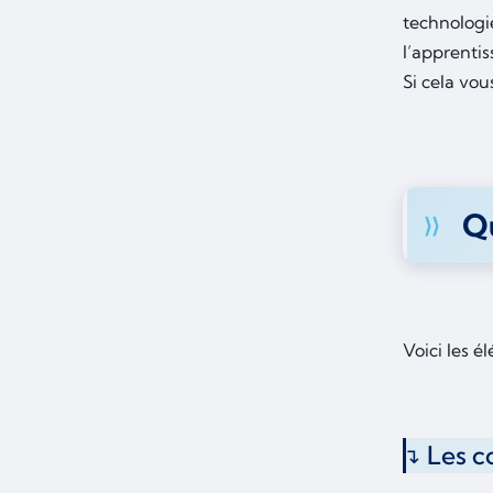
technologie
l’apprentis
Si cela vou
Qu
Voici les é
Les c