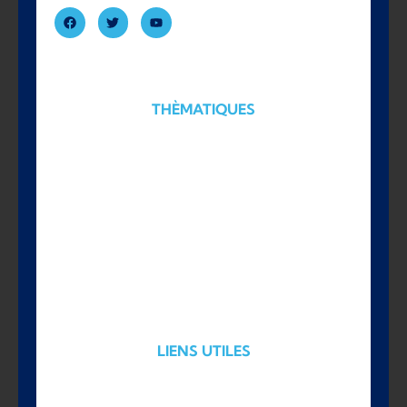
THÈMATIQUES
Actualités
Coaching et formations
Etudes et métiers
Recrutement et management
LIENS UTILES