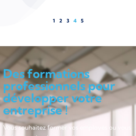
1
2
3
4
5
Des formations
professionnels pour
développer votre
entreprise !
Vous souhaitez former vos employés ou vous