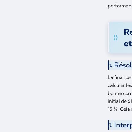
performanc
Re
et
Résol
La finance
calculer le
bonne comp
initial de
15 %. Cela 
Inter