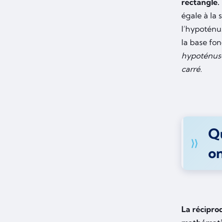
rectangle.
égale à la 
l’hypoténu
la base fo
hypoténuse 
carré.
Q
on
La récipro