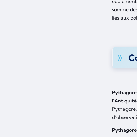
également ê
somme des 
liés aux p
Co
Pythagore 
l’Antiquité
Pythagore.
d’observat
Pythagore 