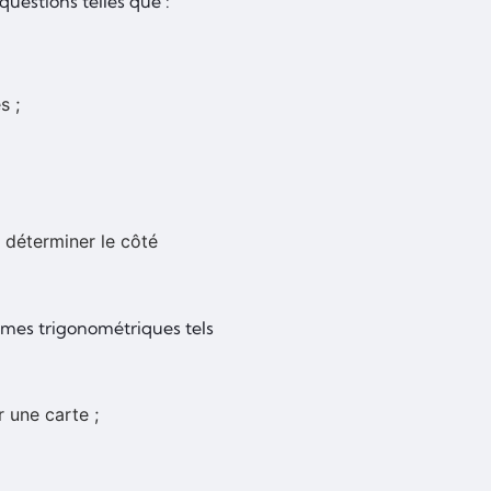
 questions telles que :
és ;
 déterminer le côté
èmes trigonométriques tels
r une carte ;