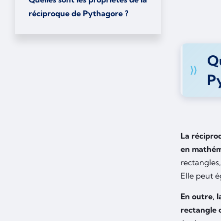
réciproque de Pythagore ?
Qu
P
La récipro
en mathém
rectangles,
Elle peut é
En outre, 
rectangle 