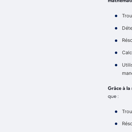
mathémati
Trou
Déte
Réso
Calc
Util
manq
Grâce à la
que :
Trou
Réso