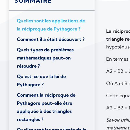
SOMMAIRE
Quelles sont les applications de
la réciproque de Pythagore ?
La récipro
triangle r
Comment il a était découvert ?
hypoténuse
Quels types de problèmes
mathématiques peut-on
En termes 
résoudre ?
A2 + B2 =
Qu’est-ce que la loi de
Où A et B 
Pythagore ?
Comment la réciproque de
Cette équa
Pythagore peut-elle être
A2 + B2 =
appliquée à des triangles
rectangles ?
Savoir util
mathémati
Quelles sont les propriétés de la