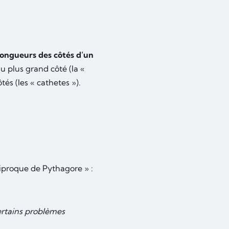
longueurs des côtés d’un
du plus grand côté (la «
és (les « cathetes »).
ciproque de Pythagore » :
certains problèmes