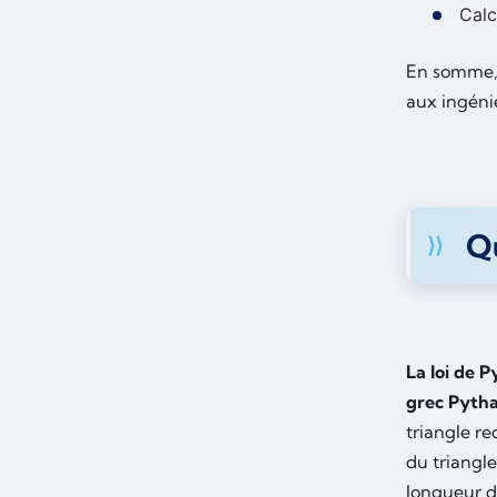
Calc
En somme, 
aux ingéni
Qu
La loi de 
grec Pyth
triangle re
du triangle
longueur de