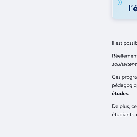
l’
Il est poss
Réellement
souhaitent
Ces progra
pédagogiq
études.
De plus, c
étudiants,