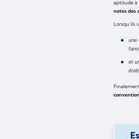
aptitude à 
notes des 
Lorsqu’ils 
une 
fami
et u
étab
Finalement,
convention 
Es