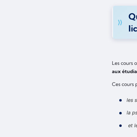
Qu
li
Les cours o
aux étudia
Ces cours p
les 
la p
et 