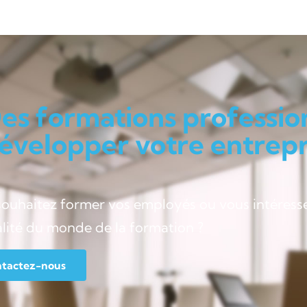
es formations professio
évelopper votre entrepri
souhaitez former vos employés ou vous intéress
alité du monde de la formation ?
tactez-nous