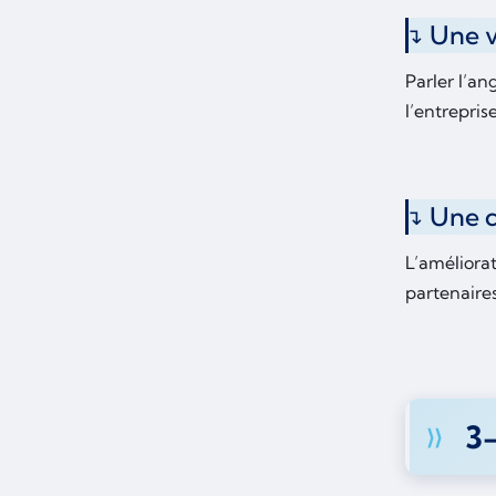
Une v
Parler l’an
l’entrepris
Une c
L’améliora
partenaires
3-