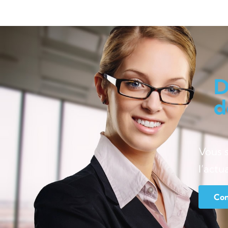
D
d
Vous 
l’actu
Con