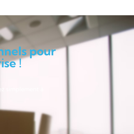
nnels pour
se !
ez simplement à