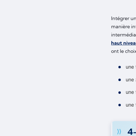
Intégrer u
manière int
intermédia
haut nivea
ont le choi
une 
une
une 
une 
4-