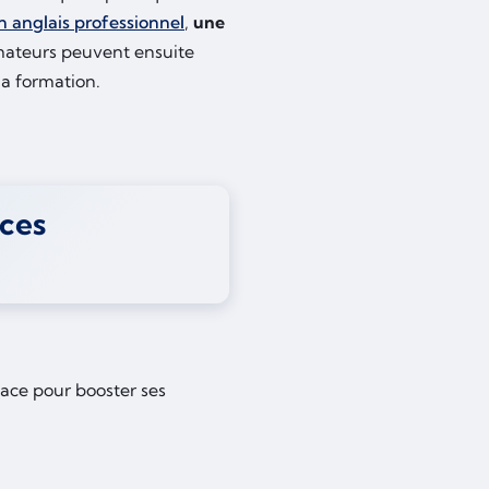
n anglais professionnel
,
une
rmateurs peuvent ensuite
la formation.
ces
cace pour booster ses