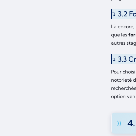
3.2 F
Là encore,
que les
for
autres sta
3.3 C
Pour chois
notoriété 
recherchées
option ven
4.