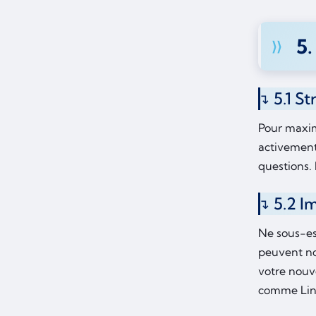
5.
5.1 S
Pour maxim
activement
questions. 
5.2 I
Ne sous-es
peuvent no
votre nou
comme Lin