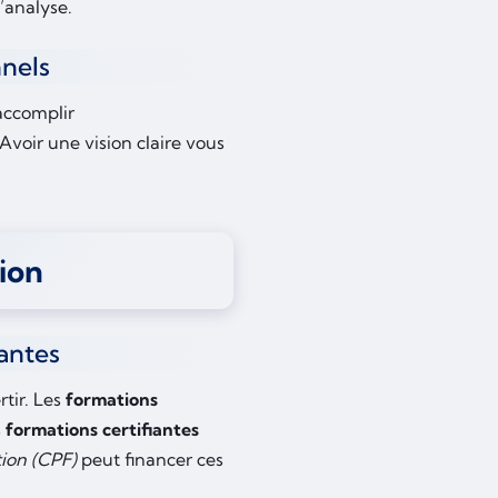
’analyse.
nnels
accomplir
Avoir une vision claire vous
ion
iantes
tir. Les
formations
s
formations certifiantes
ion (CPF)
peut financer ces