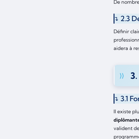
De nombre
2.3 D
Définir cl
profession
aidera à r
3.
3.1 F
Il existe p
diplômant
valident d
programme