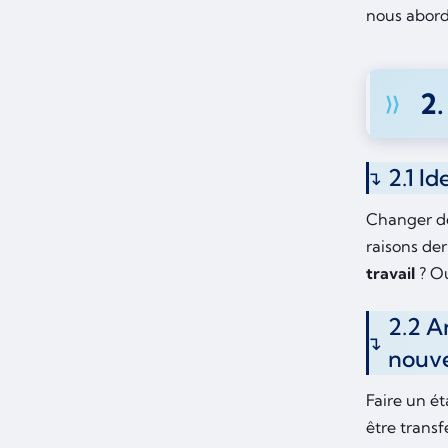
nous abord
2.
2.1 I
Changer de 
raisons de
travail
? Ou
2.2 A
nouv
Faire un ét
être trans