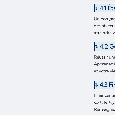
4.1 Ét
Un bon
pro
des objecti
atteindre v
4.2 G
Réussir u
Apprenez à
et votre v
4.3 F
Financer un
CPF
, le
Ptp
Renseignez