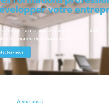
évelopper votre entrepri
souhaitez former vos employés ou vous intéress
alité du monde de la formation ?
tactez-nous
A voir aussi