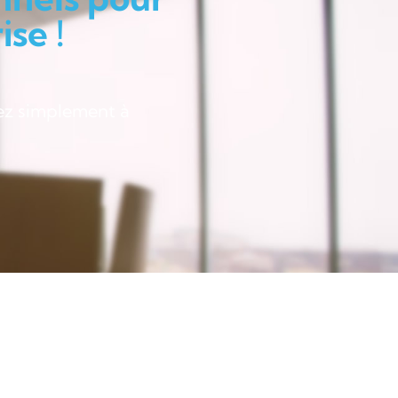
se !
ez simplement à