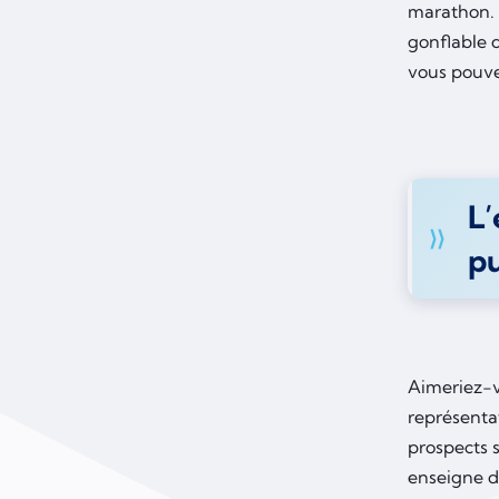
marathon. À
gonflable q
vous pouvez
L’
pu
Aimeriez-v
représenta
prospects s
enseigne d