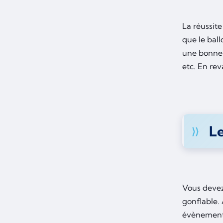
La réussit
que le ball
une bonne i
etc. En rev
L
Vous devez
gonflable. 
évènements 