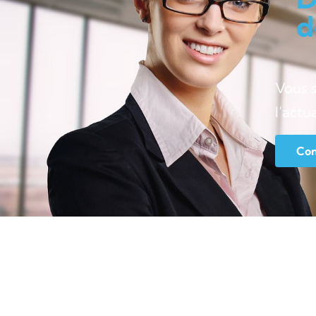
d
Vous 
l’actu
Con