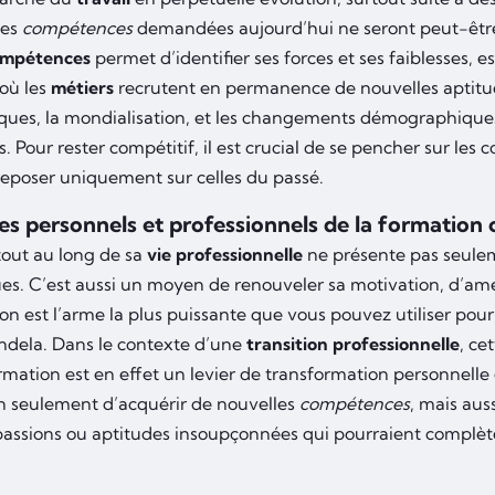
les
compétences
demandées aujourd’hui ne seront peut-être
ompétences
permet d’identifier ses forces et ses faiblesses, 
où les
métiers
recrutent en permanence de nouvelles aptitu
ques, la mondialisation, et les changements démographiques
 Pour rester compétitif, il est crucial de se pencher sur les
reposer uniquement sur celles du passé.
s personnels et professionnels de la formation 
tout au long de sa
vie professionnelle
ne présente pas seule
s. C’est aussi un moyen de renouveler sa motivation, d’amél
on est l’arme la plus puissante que vous pouvez utiliser pou
dela. Dans le contexte d’une
transition professionnelle
, ce
rmation est en effet un levier de transformation personnelle e
 seulement d’acquérir de nouvelles
compétences
, mais aus
passions ou aptitudes insoupçonnées qui pourraient complè