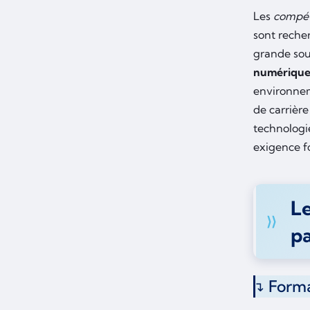
Les
compé
sont reche
grande so
numériqu
environnem
de carrièr
technologi
exigence 
Le
p
Forma