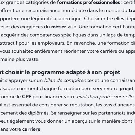
deux grandes catégories de
formations professionnelles
: cert
offrent une reconnaissance immédiate dans le monde du
tra
pportent une légitimité académique. Choisir entre elles dé
on
et des exigences du
métier
visé. Une formation certifiante
 acquérir des compétences spécifiques dans un laps de temps
 attractif pour les employeurs. En revanche, une formation d
 vous souhaitez entièrement réorienter votre carrière ou ap
maine plus vaste.
choisir le programme adapté à son projet
oit s’appuyer sur un
bilan de compétences
et une connaissan
visagez comment chaque formation peut servir votre
projet
s comme le
CPF
pour financer votre
évolution professionnelle
il est essentiel de considérer sa réputation, les avis d’anciens
cement des diplômés. Se renseigner sur les partenariats indu
peut également vous donner un aperçu sur la manière dont l
dans votre
carrière
.