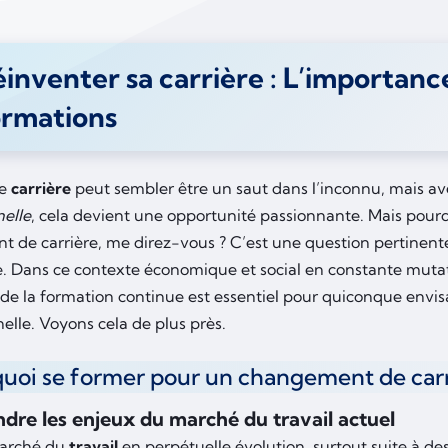
inventer sa carrière : L’importanc
ormations
de
carrière
peut sembler être un saut dans l’inconnu, mais a
nelle
, cela devient une opportunité passionnante. Mais pour
 de carrière, me direz-vous ? C’est une question pertinente
re. Dans ce contexte économique et social en constante muta
de la formation continue est essentiel pour quiconque envis
elle. Voyons cela de plus près.
uoi se former pour un changement de carr
re les enjeux du marché du travail actuel
arché du
travail
en perpétuelle évolution, surtout suite à 