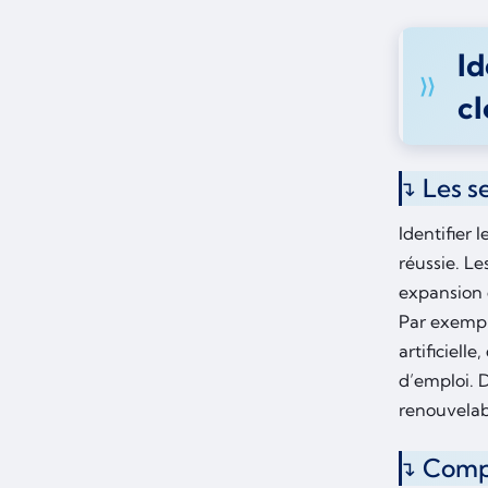
Id
cl
Les s
Identifier l
réussie. Le
expansion c
Par exemple
artificiell
d’emploi. D
renouvelab
Compé