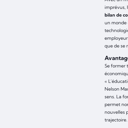
imprévus, 
bilan de c
un monde 
technologi
employeurs.
que de se 
Avantage
Se former 
économique
« L’éducati
Nelson Man
sens. La fo
permet non
nouvelles 
trajectoire.