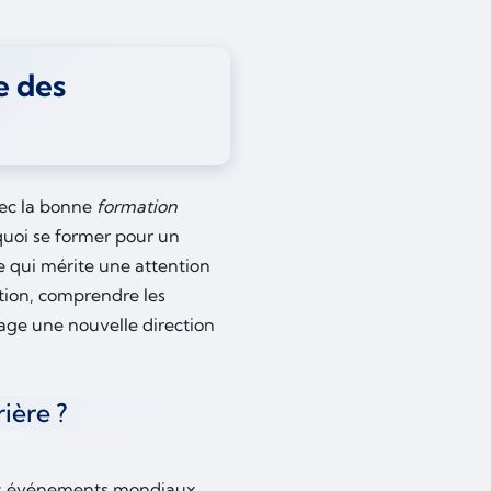
e des
vec la bonne
formation
quoi se former pour un
 qui mérite une attention
tion, comprendre les
age une nouvelle direction
ière ?
des événements mondiaux