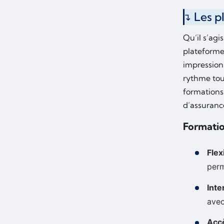
Les p
Qu’il s’agi
plateforme
impression
rythme tou
formations
d’assurance
Formatio
Flexi
perm
Inte
avec
Acc