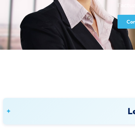
l’actu
Con
Le