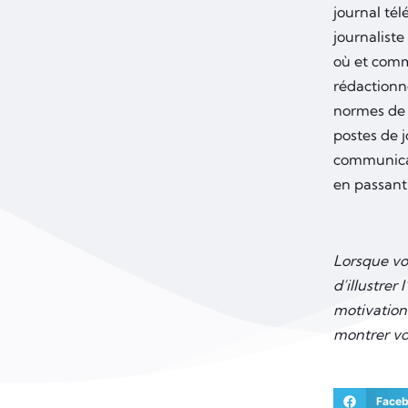
journal tél
journaliste
où et comm
rédactionne
normes de l
postes de 
communicat
en passant
Lorsque vo
d’illustre
motivation.
montrer vo
Face