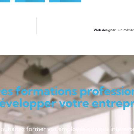
Web designer : un métier 
es formations professio
évelopper votre entrepri
souhaitez former vos employés ou vous intéress