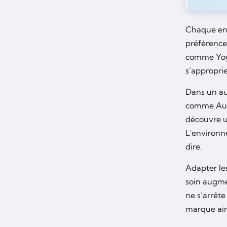
Chaque entr
préférence
comme Yoga
s’approprie
Dans un aut
comme Auto
découvre un
L’environn
dire.
Adapter les
soin augmen
ne s’arrête
marque ains