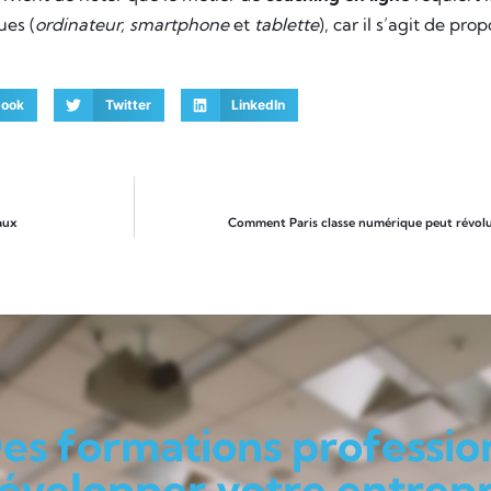
ues (
ordinateur, smartphone
et
tablette
), car il s’agit de pr
book
Twitter
LinkedIn
aux
Comment Paris classe numérique peut révolu
es formations professio
évelopper votre entrepri