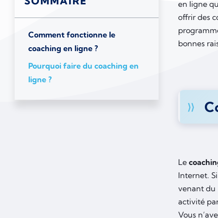
SOMMAIRE
en ligne q
offrir des 
programme 
Comment fonctionne le
bonnes rais
coaching en ligne ?
Pourquoi faire du coaching en
ligne ?
Co
Le
coachin
Internet. S
venant du
activité pa
Vous n’ave