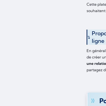
Cette plat
souhaitent
Propo
ligne
En général
de créer un
une relati
partagez de
Po