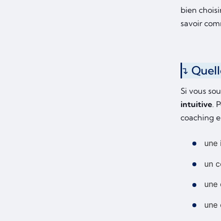
bien choisi
savoir co
Quell
Si vous so
intuitive
. 
coaching en
une 
un c
une 
une 