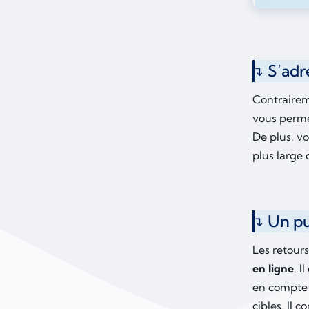
S’adr
Contrairem
vous perm
De plus, v
plus large 
Un pu
Les retours
en ligne
. 
en compte 
cibles. Il 