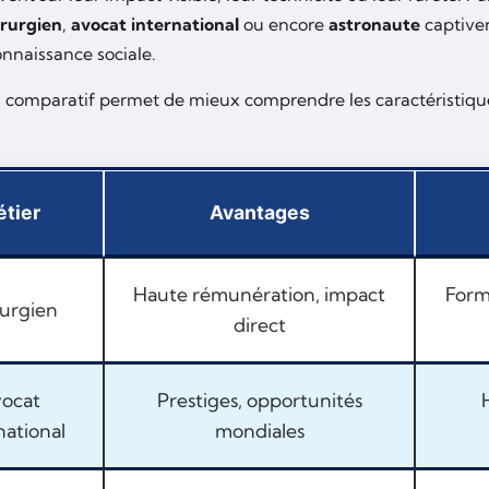
irurgien
,
avocat international
ou encore
astronaute
captiven
onnaissance sociale.
 comparatif permet de mieux comprendre les caractéristiques
tier
Avantages
Haute rémunération, impact
Form
urgien
direct
ocat
Prestiges, opportunités
national
mondiales