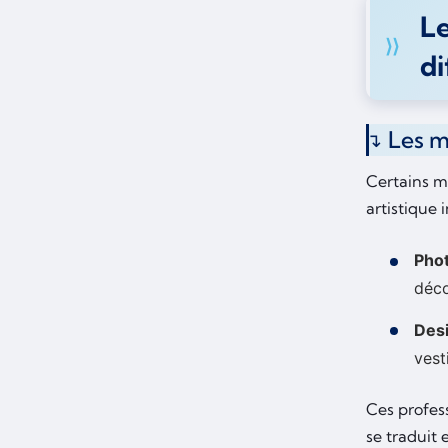
Le
di
Les m
Certains mé
artistique
Pho
déco
Des
vest
Ces profes
se traduit 