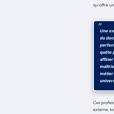
qu’offre un
Une ex
du do
perfec
quête p
affine
maîtris
métier
univers
Ces profes
externe, to