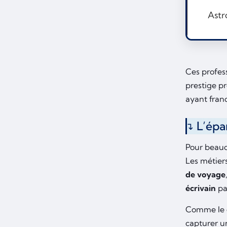
Astr
Ces profes
prestige p
ayant franc
L’épa
Pour beauc
Les métiers
de voyage
écrivain
pa
Comme le d
capturer u