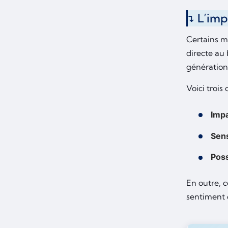
L’impa
Certains m
directe au 
génération
Voici trois
Imp
Sens
Poss
En outre, 
sentiment 