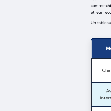
comme
ch
et leur rec
Un tableau
Mé
Chir
Av
inter