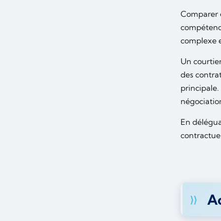
Comparer e
compétence
complexe e
Un courtie
des contrat
principale
négociation
En déléguan
contractuel
Ac