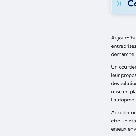
Co
Aujourd’hu
entreprises
démarche p
Un courtier
leur propos
des solutio
mise en pl
l’autoprod
Adopter un
être un ato
enjeux en