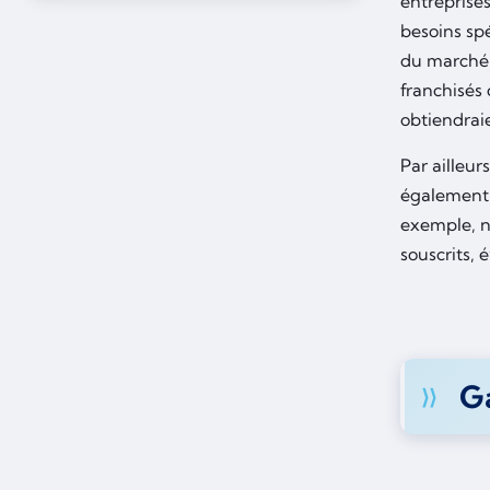
entreprises
besoins sp
du marché 
franchisés 
obtiendrai
Par ailleur
également à
exemple, n
souscrits, 
Ga