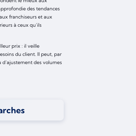
espondent le mieux aux
 approfondie des tendances
aux franchiseurs et aux
rieurs à ceux qu’ils
ur prix : il veille
oins du client. Il peut, par
 ou d’ajustement des volumes
arches