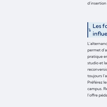
d’insertion
Les f
influ
L’alternanc
permet d’ac
pratique e
studio et 
reconversi
toujours l’
Préférez le
campus. Ré
l’offre pé