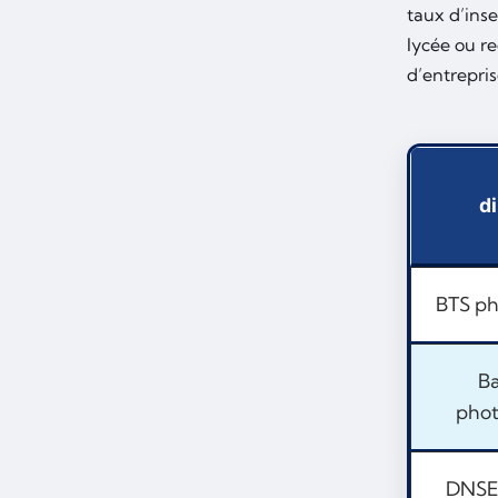
taux d’inse
lycée ou r
d’entrepris
d
BTS ph
Ba
phot
DNSEP