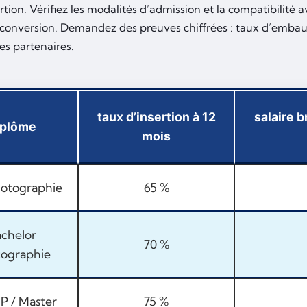
rtion. Vérifiez les modalités d’admission et la compatibilité av
econversion. Demandez des preuves chiffrées : taux d’emba
es partenaires.
taux d’insertion à 12
salaire 
iplôme
mois
otographie
65 %
chelor
70 %
ographie
 / Master
75 %