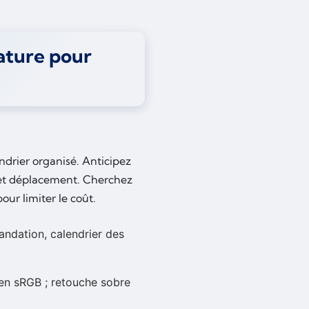
dature pour
endrier organisé. Anticipez
l et déplacement. Cherchez
ur limiter le coût.
mandation, calendrier des
 en sRGB ; retouche sobre