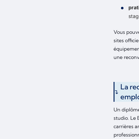
prat
stag
Vous pouve
sites offic
équipement
une reconv
La re
emplo
Un diplôme
studio. Le 
carrières a
professionn