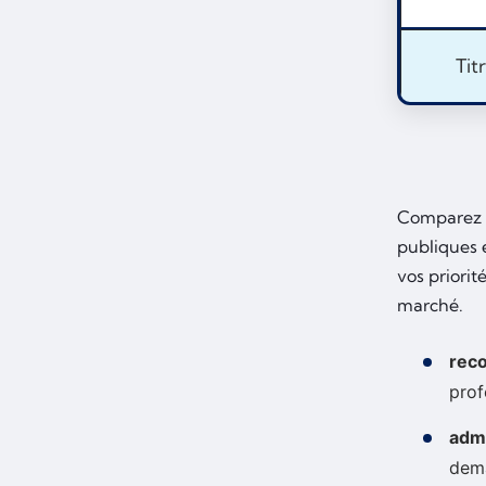
Tit
Comparez 
publiques 
vos priorit
marché.
rec
prof
adm
dema