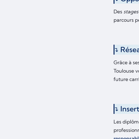
Des
stage
parcours p
Résea
Grâce à s
Toulouse 
future carr
Inser
Les diplôm
profession
responsabl