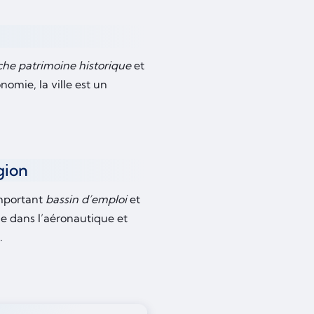
che patrimoine historique
et
mie, la ville est un
gion
important
bassin d’emploi
et
 dans l’aéronautique et
.