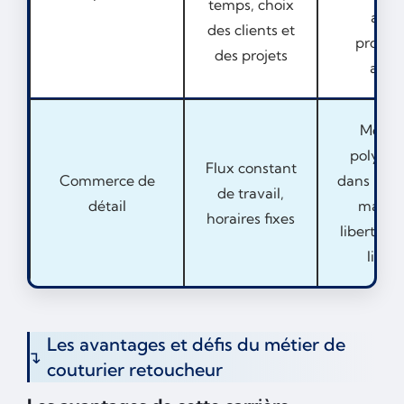
temps, choix
auto
des clients et
promot
des projets
activ
Moins
polyval
Flux constant
Commerce de
dans les t
de travail,
détail
marge
horaires fixes
liberté cr
limit
Les avantages et défis du métier de
couturier retoucheur