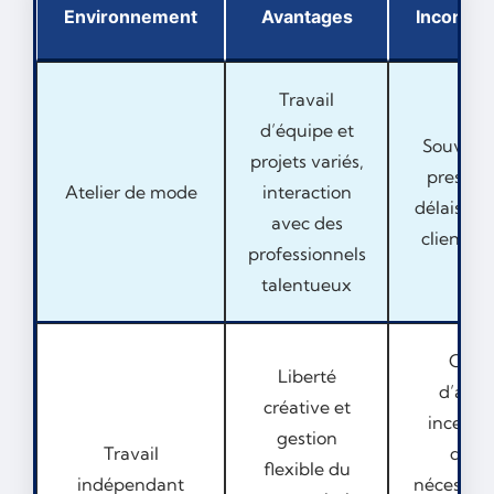
Environnement
Avantages
Inconvén
Travail
d’équipe et
Souvent
projets variés,
pression
Atelier de mode
interaction
délais, at
avec des
client él
professionnels
talentueux
Chiff
Liberté
d’affai
créative et
incertai
gestion
Travail
débu
flexible du
indépendant
nécessité