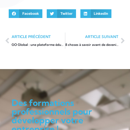
Facebook
Twitter
LinkedIn
ARTICLE PRÉCÉDENT
ARTICLE SUIVANT
GO Global : une plateforme éducative transparente et légale, sans liens avec les arnaques pyramidales
8 choses à savoir avant de devenir auto-entrepreneur
Des formations
professionnels pour
développer votre
entreprise !